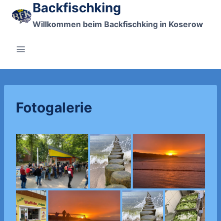
Backfischking
Zum
Inhalt
Willkommen beim Backfischking in Koserow
springen
Fotogalerie