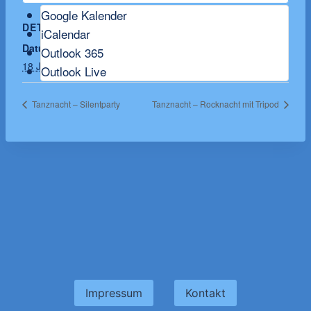
Google Kalender
DETAILS
iCalendar
Datum:
Outlook 365
18 Juli
Outlook Live
Tanznacht – Silentparty
Tanznacht – Rocknacht mit Tripod
Impressum
Kontakt