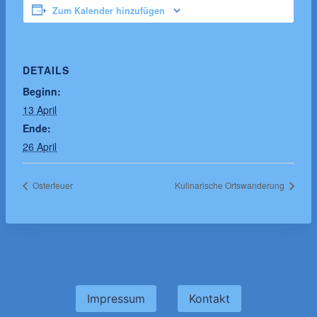
Zum Kalender hinzufügen
DETAILS
Beginn:
13 April
Ende:
26 April
Osterfeuer
Kulinarische Ortswanderung
Impressum
Kontakt